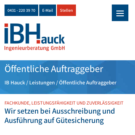
0431 - 220 39 70
E-Mail
Stellen
Skip
Öffentliche Auftraggeber
to
content
IB Hauck
/
Leistungen
/
Öffentliche Auftraggeber
FACHKUNDE, LEISTUNGSFÄHIGKEIT UND ZUVERLÄSSIGKEIT
Wir setzen bei Ausschreibung und
Ausführung auf Gütesicherung