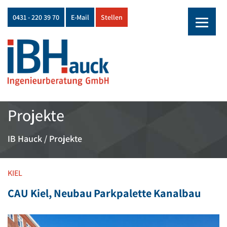
0431 - 220 39 70
E-Mail
Stellen
Skip
Projekte
to
content
IB Hauck
/
Projekte
KIEL
CAU Kiel, Neubau Parkpalette Kanalbau